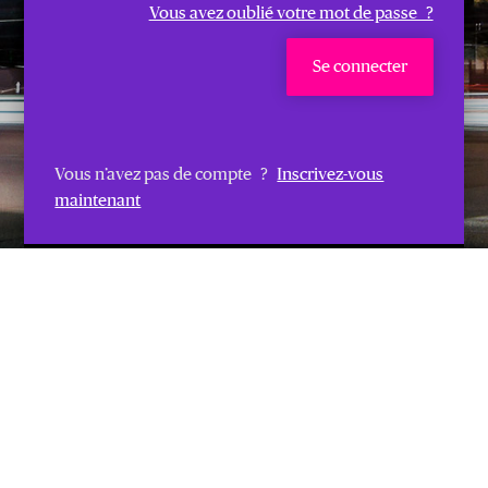
Vous avez oublié votre mot de passe ?
Se connecter
Vous n’avez pas de compte ?
Inscrivez-vous
maintenant
Si vous souhaitez résilier,
cliquez ici.
Chubb. Insured