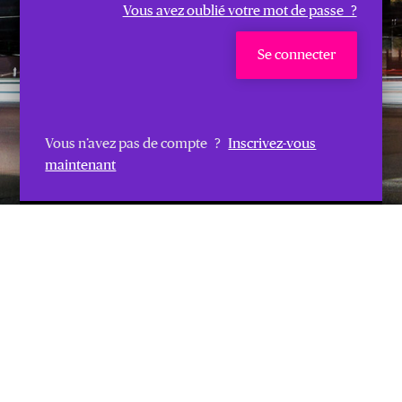
Vous avez oublié votre mot de passe ?
Se connecter
Vous n’avez pas de compte ?
Inscrivez-vous
maintenant
Si vous souhaitez résilier,
cliquez ici.
Chubb. Insured